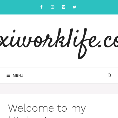
Skip
to
content
exiworklife.
MENU
Welcome to my