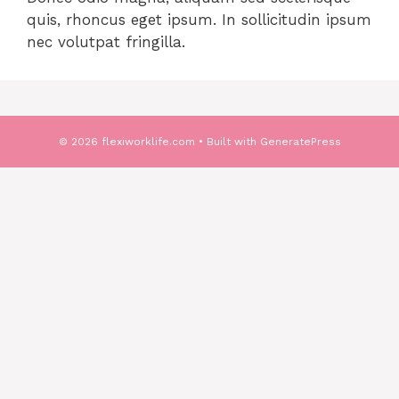
quis, rhoncus eget ipsum. In sollicitudin ipsum
nec volutpat fringilla.
© 2026 flexiworklife.com
• Built with
GeneratePress